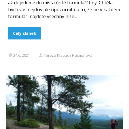
až dojedeme do místa čisté formulářštiny. Chtěla
bych vás nejdřív ale upozornit na to, že ne v každém
formuláři najdete všechny níže...
Celý článek
24.6. 2021
Tereza Klapuch Haltmarová