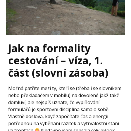
Jak na formality
cestování – víza, 1.
část (slovní zásoba)
Možná patříte mezi ty, kteří se (třeba i se slovníkem
nebo překladačem v mobilu) na dovolené jakž takž
domluví, ale nejspíš uznáte, že vyplňování
formulářů je sportovní disciplína sama o sobě.
Vlastně doslova, když započítáte čas a energii
potřebnou na vyběhání razítek a vytrvalostní stání
ve frontách
Nedávno jsem sepsala celý eBook...