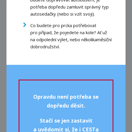
potřeba dopředu zamluvit správný typ
autosedačky (nebo si vzít svoji).
Co budete pro prcka potřebovat
pro případ, že pojedete na kole? Ať už
na odpolední výlet, nebo několikaměsíční
dobrodružství.
Opravdu není potřeba se
dopředu děsit.
Stačí se jen zastavit
a uvědomit si, že i CESTa