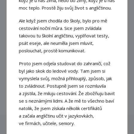
když je u nás zima, nebo do zimy, když je u nás
moc teplo. Prostě žiju svůj život s angličtinou.
Ale když jsem chodila do školy, bylo pro mě
cestování noční můra. Sice jsem zvládala
takovou tu školní angličtinu, vyplňovat testy,
psát eseje, ale neuměla jsem mluvit,
poslouchat, prostě komunikovat.
Proto jsem odjela studovat do zahraničí, což
byl jako skok do ledové vody. Tam jsem si
vymyslela svůj, možná přihlouplý, způsob, jak
to zvládnout. Postupně jsem se rozmluvila
a zjistila, že miluju cestování. Že zbožňuju bavit
se s neznámými lidmi. A že mě to všechno baví
natolik, že jsem získala několik certifikátů
a začala angličtinu učit v jazykovkách,
ve firmách, učitele, seniory.