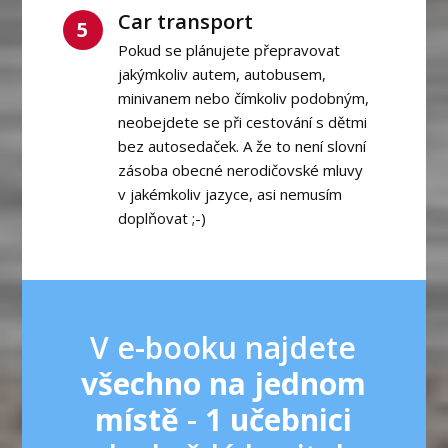
Car transport
5
Pokud se plánujete přepravovat
jakýmkoliv autem, autobusem,
minivanem nebo čímkoliv podobným,
neobejdete se při cestování s dětmi
bez autosedaček. A že to není slovní
zásoba obecné nerodičovské mluvy
v jakémkoliv jazyce, asi nemusím
doplňovat ;-)
V e-booku najdete
všechno na jednom
místě
-
1 učebnici