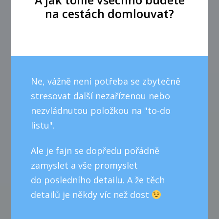
na cestách domlouvat?
Ne, vážně není potřeba se zbytečně
stresovat další nezařízenou nebo
nezvládnutou položkou na "to-do
listu".
Ale je fajn se dopředu pořádně
zamyslet a vše promyslet
do posledního detailu. A že těch
detailů je někdy víc než dost