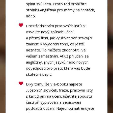
splnit svůj sen. Proto teď prohlížíte
stránku Angličtina pro mámy na cestách,
ne? ;-)
Prostřednictvím pracovních listů si
osvojíte nový způsob učení
a přemýšlení, jak využívat své stávající
znalosti k vyjádření toho, co ještě
neznáte. To můžete zhodnotit i ve
vašem zaměstnání. Ať už při učení se
angličtiny, jiných jazyků nebo nových
dovedností pro práci, která vás bude
skutečně bavit.
Díky tomu, že v e-booku najdete
„učebnici“ slovíček, fráze, pracovní listy
s kartičkami na učení, ušetříte spoustu
času při vypisování a sepisování
podkladů k učení. Najednou natrénujete