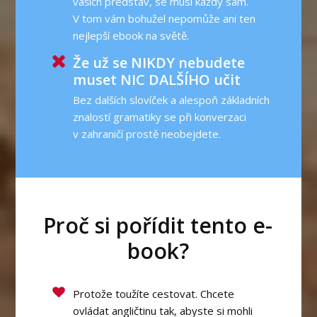
vašich představ, se musí každý sám.
V tom vám bohužel nepomůže ani ten
nejlepší ebook na světě.
Že už se NIKDY nebudete
muset NIC DALŠÍHO učit
Bez dalších slovíček a alespoň základních
znalostí gramatiky se při konverzaci
v zahraničí prostě neobejdete.
Proč si pořídit tento e-
book?
Protože toužíte cestovat. Chcete
ovládat angličtinu tak, abyste si mohli