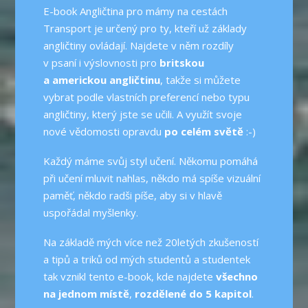
E-book Angličtina pro mámy na cestách
Transport je určený pro ty, kteří už základy
angličtiny ovládají. Najdete v něm rozdíly
v psaní i výslovnosti pro
britskou
a americkou angličtinu
, takže si můžete
vybrat podle vlastních preferencí nebo typu
angličtiny, který jste se učili. A využít svoje
nové vědomosti opravdu
po celém světě
:-)
Každý máme svůj styl učení. Někomu pomáhá
při učení mluvit nahlas, někdo má spíše vizuální
paměť, někdo radši píše, aby si v hlavě
uspořádal myšlenky.
Na základě mých více než 20letých zkušeností
a tipů a triků od mých studentů a studentek
tak vznikl tento e-book, kde najdete
všechno
na jednom místě
,
rozdělené do 5 kapitol
.