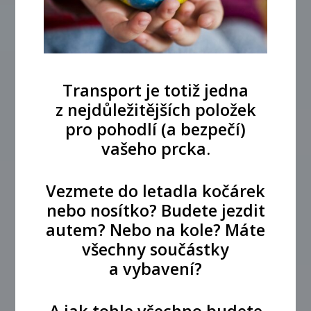
Transport je totiž jedna
z nejdůležitějších položek
pro pohodlí (a bezpečí)
vašeho prcka.
Vezmete do letadla kočárek
nebo nosítko? Budete jezdit
autem? Nebo na kole? Máte
všechny součástky
a vybavení?
A jak tohle všechno budete