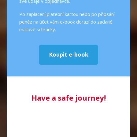
své údaje v objednávce.
Po zaplacení platební kartou nebo po připsání
peněz na účet vám e-book dorazí do zadané
mailové schránky.
Koupit e-book
Have a safe journey!