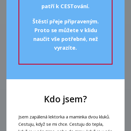
patří k CESTování.
Štěstí přeje připraveným.
Proto se můžete v klidu
naučit vše potřebné, než
vyrazíte.
Kdo jsem?
Jsem zapálená lektorka a maminka dvou kluků.
Cestuju, když se mi chce. Cestuju do tepla,