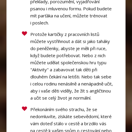
překlady, porozumění, vyjadřování
psanou i mluvenou formu. Pokud budete
mít parťáka na učení, můžete trénovat
i poslech.
Protože kartičky z pracovních listů
můžete vystřihnout a dát si jako taháky
do peněženky, abyste je měli při ruce,
když budete potřebovat. Nebo z nich
můžete udělat společenskou hru typu
"Aktivity" a zabavovat tak děti při
dlouhém čekání na letišti. Nebo tak sebe
i celou rodinu nenásilně a nenápadně učit,
aby i vaše děti viděly, že žít s angličtinou
a učit se celý život je normální.
Překonáním svého strachu, že se
nedomluvíte, získáte sebevědomí, které
vám doteď stálo v cestě a brzdilo vás
na cestě k vašim snům o cestování nebo