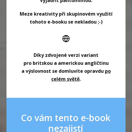
vyjádřit pantomimou.
Meze kreativity při skupinovém využití
tohoto
e-booku se nekladou ;-)
Díky zdvojené verzi variant
pro britskou a americkou angličtinu
a výslovnost se domluvíte opravdu
po
celém světě
.
Co vám tento e-book
nezajistí